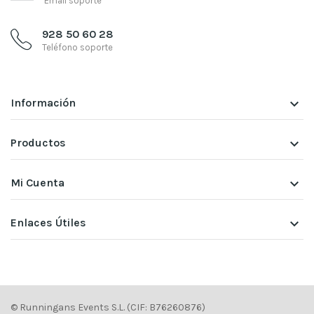
Email soporte
928 50 60 28
Teléfono soporte
Información
keyboard_arrow_down
Productos
keyboard_arrow_down
Mi Cuenta
keyboard_arrow_down
Enlaces Útiles
keyboard_arrow_down
© Runningans Events S.L. (CIF: B76260876)