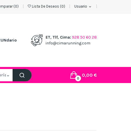
mparar (
0
)
Lista De Deseos
(
0
)
Usuario
expand_more
ET, Tlf, Cima:
928 50 60 28
RUNdario
info@cimarunning.com
0,00 €
0