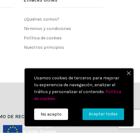
¿Quiénes somos?
Términos y condiciones
Política de cookies
Nuestros principios
Usamos cookies de terceros para mejorar
tu experiencia de navegación, analizar el
tráfico y personalizar el contenido.
Política
de cookies
.
Aceptar todas
No acepto
MO DE RECUPERACIÓN Y RESILIENCIA