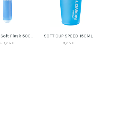
Salomon Soft Flask 500ml Speed
SOFT CUP SPEED 150ML
23,36 €
9,35 €