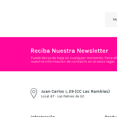
Mo
Reciba Nuestra Newsletter
Puede darse de baja en cualquier momento. Para el
nuestra información de contacto en el aviso legal.
Juan Carlos I, 29 (CC Las Ramblas)
Local, 67 - Las Palmas de GC
Información
Produ