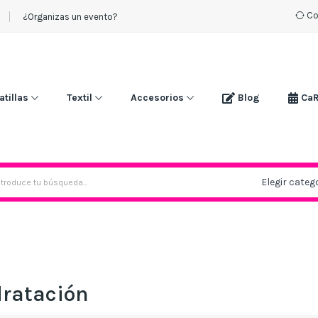
Co
¿Organizas un evento?
atillas
Textil
Accesorios
Blog
Ca
dratación