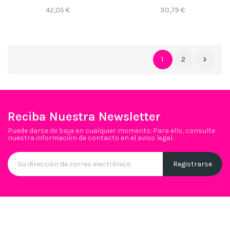
42,05 €
30,79 €
1
2

Reciba Nuestra Newsletter
Puede darse de baja en cualquier momento. Para ello, consulte
nuestra información de contacto en el aviso legal.