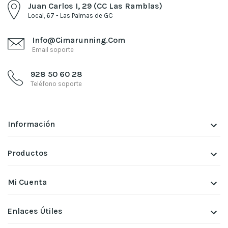
Juan Carlos I, 29 (CC Las Ramblas)
Local, 67 - Las Palmas de GC
Info@cimarunning.com
Email soporte
928 50 60 28
Teléfono soporte
Información
keyboard_arrow_down
Productos
keyboard_arrow_down
Mi Cuenta
keyboard_arrow_down
Enlaces Útiles
keyboard_arrow_down