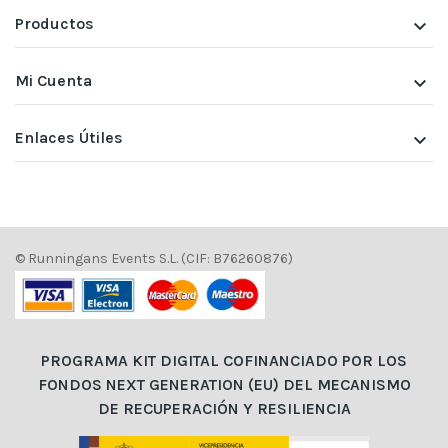
Productos
keyboard_arrow_down
Mi Cuenta
keyboard_arrow_down
Enlaces Útiles
keyboard_arrow_down
© Runningans Events S.L. (CIF: B76260876)
PROGRAMA KIT DIGITAL COFINANCIADO POR LOS
FONDOS NEXT GENERATION (EU) DEL MECANISMO
DE RECUPERACIÓN Y RESILIENCIA