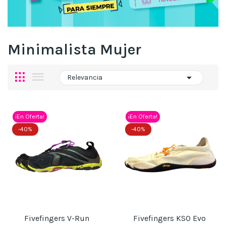
Minimalista Mujer

Relevancia
¡En Oferta!
¡En Oferta!
-40%
-40%
Fivefingers V-Run
Fivefingers KSO Evo