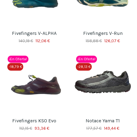
Fivefingers V-ALPHA
Fivefingers V-Run
140,19 €
112,06 €
158,88 €
126,07 €
¡En Oferta!
¡En Oferta!
-18,79 €
-28,13 €
Fivefingers KSO Evo
Notace Yama T1
112,15 €
93,36 €
177,57 €
149,44 €