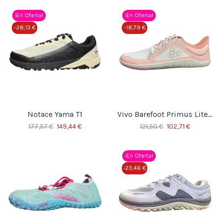
¡En Oferta!
¡En Oferta!
-28,13 €
-18,79 €
Notace Yama T1
Vivo Barefoot Primus Lite IV
177,57 €
149,44 €
121,50 €
102,71 €
¡En Oferta!
-23,46 €