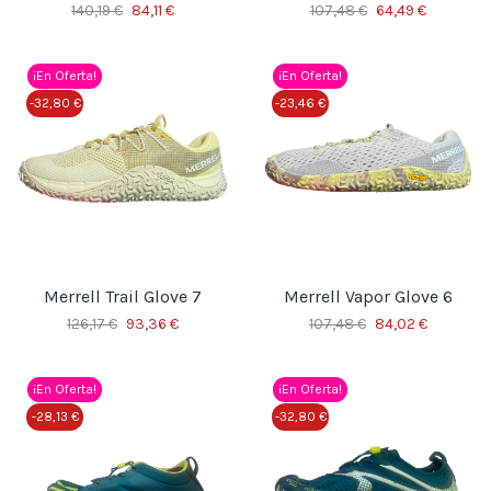
140,19 €
84,11 €
107,48 €
64,49 €
¡En Oferta!
¡En Oferta!
-32,80 €
-23,46 €
Merrell Trail Glove 7
Merrell Vapor Glove 6
126,17 €
93,36 €
107,48 €
84,02 €
¡En Oferta!
¡En Oferta!
-28,13 €
-32,80 €