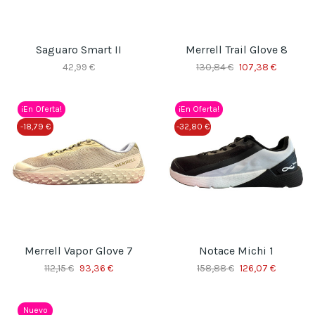
Saguaro Smart II
Merrell Trail Glove 8
42,99 €
130,84 €
107,38 €
¡En Oferta!
¡En Oferta!
-18,79 €
-32,80 €
Merrell Vapor Glove 7
Notace Michi 1
112,15 €
93,36 €
158,88 €
126,07 €
Nuevo