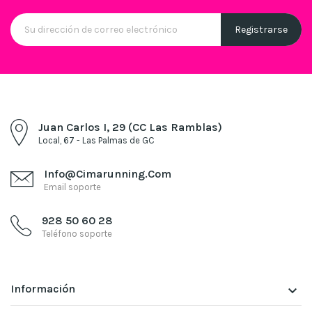
Juan Carlos I, 29 (CC Las Ramblas)
Local, 67 - Las Palmas de GC
Info@cimarunning.com
Email soporte
928 50 60 28
Teléfono soporte
Información
keyboard_arrow_down