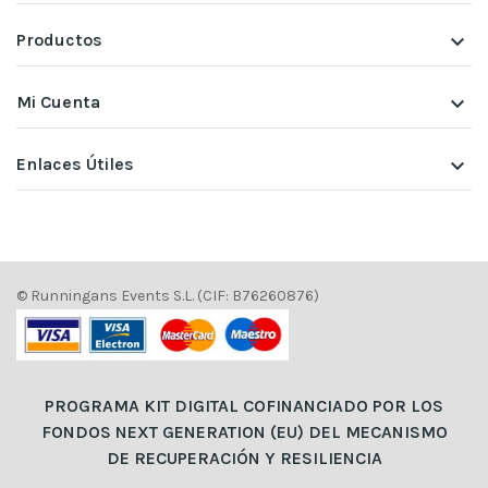
Productos
keyboard_arrow_down
Mi Cuenta
keyboard_arrow_down
Enlaces Útiles
keyboard_arrow_down
© Runningans Events S.L. (CIF: B76260876)
PROGRAMA KIT DIGITAL COFINANCIADO POR LOS
FONDOS NEXT GENERATION (EU) DEL MECANISMO
DE RECUPERACIÓN Y RESILIENCIA