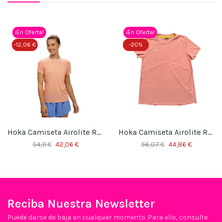
¡En Oferta!
¡En Oferta!
-12,06 €
-20%
Hoka Camiseta Airolite Run W
Hoka Camiseta Airolite Run W
54,11 €
42,06 €
56,07 €
44,86 €
Reciba Nuestra Newsletter
Puede darse de baja en cualquier momento. Para ello, consulte