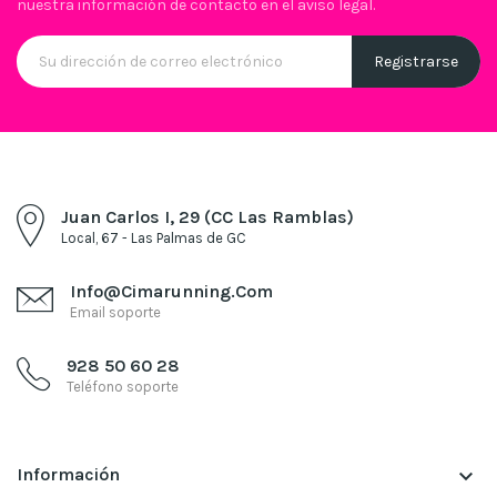
nuestra información de contacto en el aviso legal.
Juan Carlos I, 29 (CC Las Ramblas)
Local, 67 - Las Palmas de GC
Info@cimarunning.com
Email soporte
928 50 60 28
Teléfono soporte
Información
keyboard_arrow_down