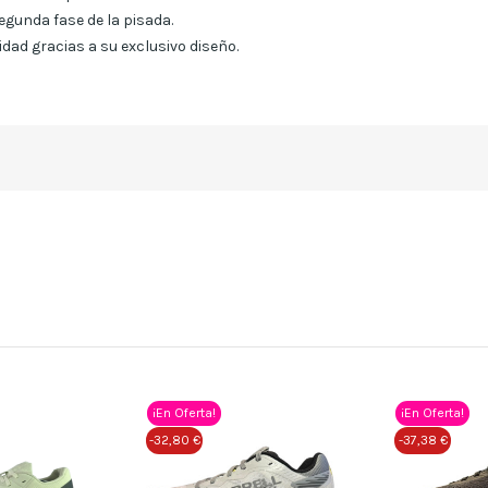
 segunda fase de la pisada.
dad gracias a su exclusivo diseño.
¡En Oferta!
¡En Oferta!
-32,80 €
-37,38 €