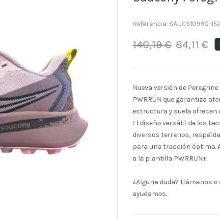
Referencia:
SAUCS10990-15
140,19 €
84,11 €
Nueva versión de Peregrine
PWRRUN que garantiza aterr
estructura y suela ofrecen 
El diseño versátil de los 
diversos terrenos, respald
para una tracción óptima. 
a la plantilla PWRRUN+.
¿Alguna duda? Llámanos o e
ayudamos.