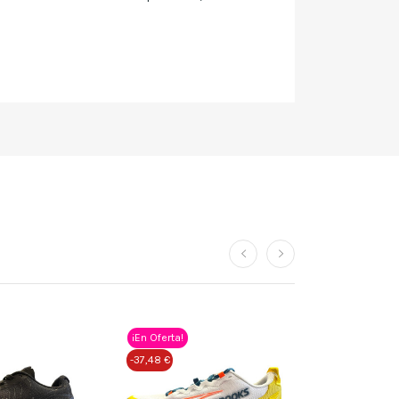
¡En Oferta!
-37,48 €