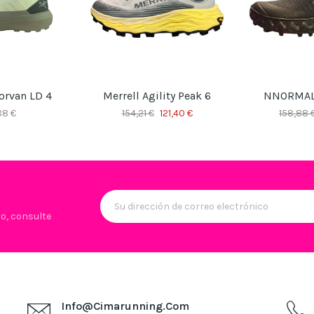
orvan LD 4
Merrell Agility Peak 6
NNORMAL 
88 €
154,21 €
121,40 €
158,88 
lo, consulte
Info@cimarunning.com