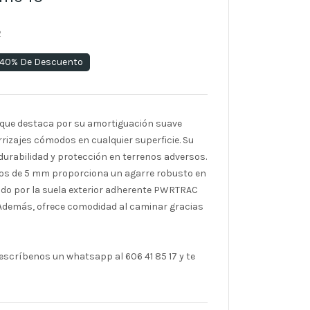
2
40% De Descuento
 que destaca por su amortiguación suave
izajes cómodos en cualquier superficie. Su
durabilidad y protección en terrenos adversos.
tacos de 5 mm proporciona un agarre robusto en
ado por la suela exterior adherente PWRTRAC
Además, ofrece comodidad al caminar gracias
scríbenos un whatsapp al 606 41 85 17 y te