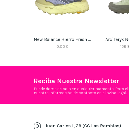
New Balance Hierro Fresh Foam V9
Arc´teryx N
0,00 €
158,
Reciba Nuestra Newsletter
Puede darse de baja en cualquier momento. Para el
nuestra información de contacto en el aviso legal.
Juan Carlos I, 29 (CC Las Ramblas)