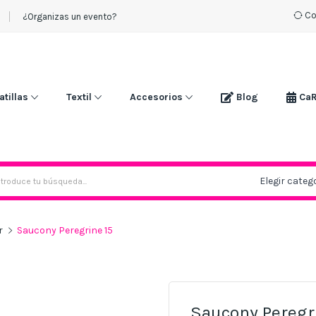
Co
¿Organizas un evento?
atillas
Textil
Accesorios
Blog
Ca
r
Saucony Peregrine 15
Saucony Peregr