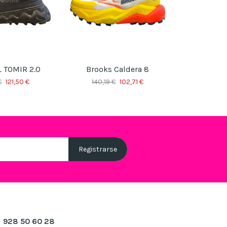
TOMIR 2.0
Brooks Caldera 8
NNORMAL
€
121,50 €
140,19 €
102,71 €
15
928 50 60 28