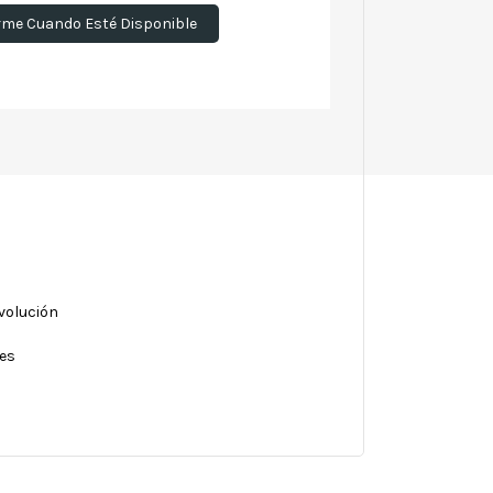
rme Cuando Esté Disponible
evolución
nes