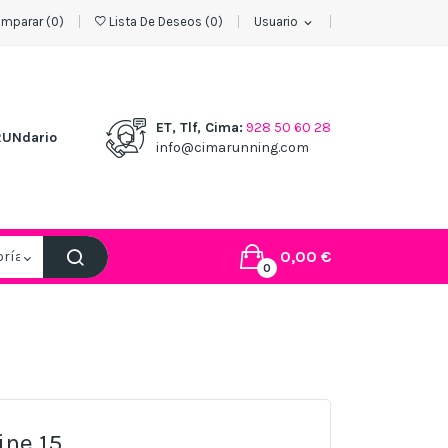
mparar (
0
)
Lista De Deseos
(
0
)
Usuario
expand_more
ET, Tlf, Cima:
928 50 60 28
RUNdario
info@cimarunning.com
0,00 €
0
ine 15