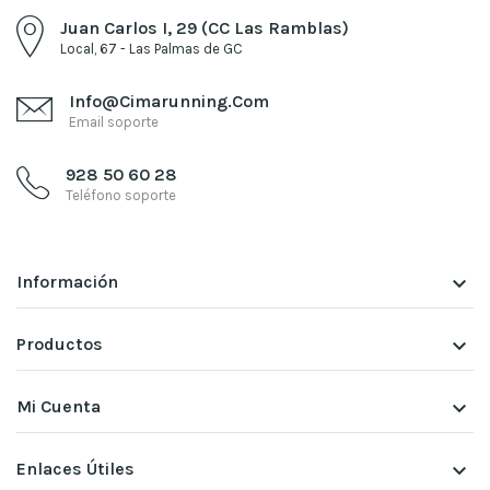
Juan Carlos I, 29 (CC Las Ramblas)
Local, 67 - Las Palmas de GC
Info@cimarunning.com
Email soporte
928 50 60 28
Teléfono soporte
Información
keyboard_arrow_down
Productos
keyboard_arrow_down
Mi Cuenta
keyboard_arrow_down
Enlaces Útiles
keyboard_arrow_down