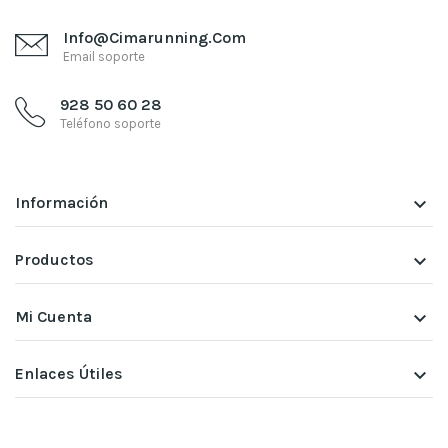
Info@cimarunning.com
Email soporte
928 50 60 28
Teléfono soporte
Información
keyboard_arrow_down
Productos
keyboard_arrow_down
Mi Cuenta
keyboard_arrow_down
Enlaces Útiles
keyboard_arrow_down