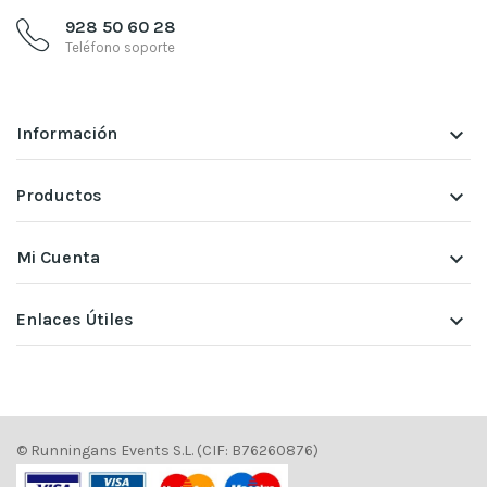
928 50 60 28
Teléfono soporte
Información
keyboard_arrow_down
Productos
keyboard_arrow_down
Mi Cuenta
keyboard_arrow_down
Enlaces Útiles
keyboard_arrow_down
© Runningans Events S.L. (CIF: B76260876)