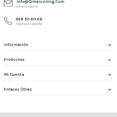
Info@cimarunning.com
Email soporte
928 50 60 28
Teléfono soporte
Información
keyboard_arrow_down
Productos
keyboard_arrow_down
Mi Cuenta
keyboard_arrow_down
Enlaces Útiles
keyboard_arrow_down