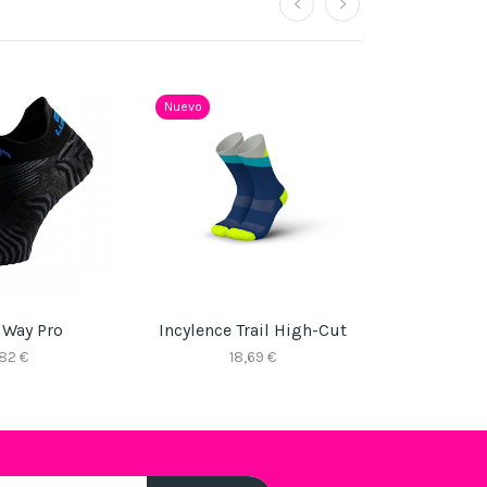
Nuevo
 Way Pro
Incylence Trail High-Cut
Lurbel Tiw
,82 €
18,69 €
1