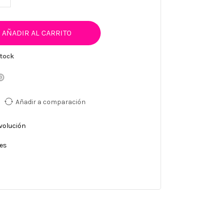
AÑADIR AL CARRITO
tock
Añadir a comparación
evolución
nes