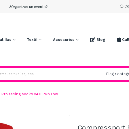
Co
¿Organizas un evento?
atillas
Textil
Accesorios
Blog
Ca
Pro racing socks v4.0 Run Low
Compressport P