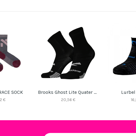
RACE SOCK
Brooks Ghost Lite Quater Pack 2
Lurbel
2 €
20,56 €
16