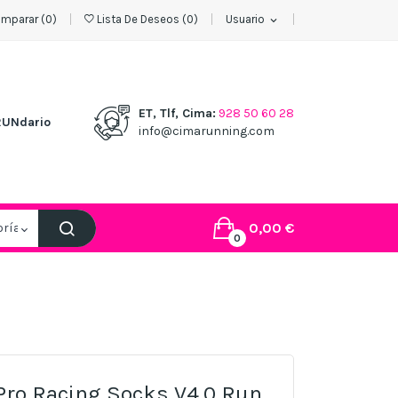
mparar (
0
)
Lista De Deseos
(
0
)
Usuario
expand_more
ET, Tlf, Cima:
928 50 60 28
RUNdario
info@cimarunning.com
0,00 €
0
ro Racing Socks V4.0 Run