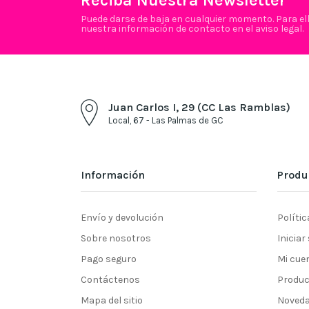
Puede darse de baja en cualquier momento. Para el
nuestra información de contacto en el aviso legal.
Juan Carlos I, 29 (CC Las Ramblas)
Local, 67 - Las Palmas de GC
Información
Produ
Envío y devolución
Polític
Sobre nosotros
Iniciar
Pago seguro
Mi cue
Contáctenos
Produc
Mapa del sitio
Noved