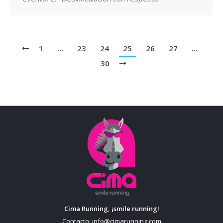
1
…
23
24
25
26
27
…
30
Cima Running, ¡smile running!
Contacto:
info@cimarunning.com