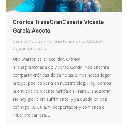
Crónica TransGranCanaria Vicente
García Acosta
General
,
Noticias
Por
Cima Running
23/03/2020
Deja un comentario
Una Starter para recordar. Crónica
Transgrancanaria de Vicente García. Nos encanta
compartir crónicas de carreras. Si nos haces llegar
la tuya, podrás verla en nuestro blog. Hoy leemos
la entrada de Vicente García en TransGranCanaria
No hay gloria sin sufrimiento, y ya quedo en paz
conmigo. 03:30 a.m. despertador y comienza el
ritual pre carrera.…